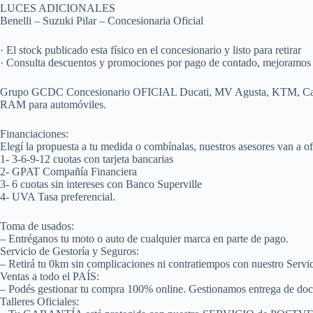
LUCES ADICIONALES
Benelli – Suzuki Pilar – Concesionaria Oficial
· El stock publicado esta físico en el concesionario y listo para retirar
· Consulta descuentos y promociones por pago de contado, mejoramos c
Grupo GCDC Concesionario OFICIAL Ducati, MV Agusta, KTM, Can Am,
RAM para automóviles.
Financiaciones:
Elegí la propuesta a tu medida o combínalas, nuestros asesores van a of
1- 3-6-9-12 cuotas con tarjeta bancarias
2- GPAT Compañía Financiera
3- 6 cuotas sin intereses con Banco Superville
4- UVA Tasa preferencial.
Toma de usados:
– Entréganos tu moto o auto de cualquier marca en parte de pago.
Servicio de Gestoría y Seguros:
– Retirá tu 0km sin complicaciones ni contratiempos con nuestro Servici
Ventas a todo el PAÍS:
– Podés gestionar tu compra 100% online. Gestionamos entrega de docu
Talleres Oficiales: